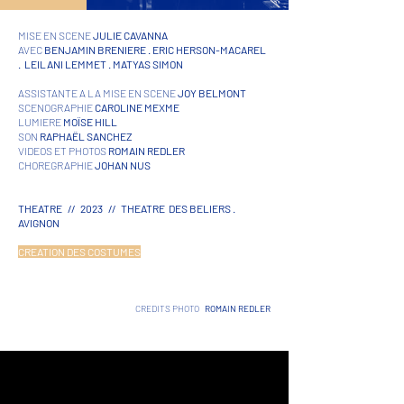
MISE EN SCENE
JULIE CAVANNA
AVEC
BENJAMIN BRENIERE . ERIC HERSON-MACAREL
. LEILANI LEMMET . MATYAS SIMON
ASSISTANTE A LA MISE EN SCENE
JOY BELMONT
SCENOGRAPHIE
CAROLINE MEXME
LUMIERE
MOÏSE HILL
SON
RAPHAËL SANCHEZ
VIDEOS ET PHOTOS
ROMAIN REDLER
CHOREGRAPHIE
JOHAN NUS
THEATRE // 2023 // THEATRE
DES BELIERS .
AVIGNON
CREATION DES COSTU
MES
CREDITS PHOTO
ROMAIN REDLER