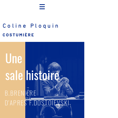
Coline Ploquin
C O S T U M I È R E
Une
sale histoire
B.BRENIERE
D'APRES F.DOSTOÏEVSKI